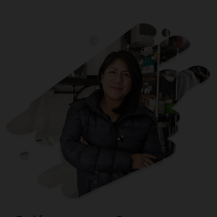
Mi Grupo
CAME
Digital
$5,000
a
$100,000
Está dirigido a mujeres y hombres entre 18 y 69 año
desean iniciar o hacer crecer su negocio.
Saber más