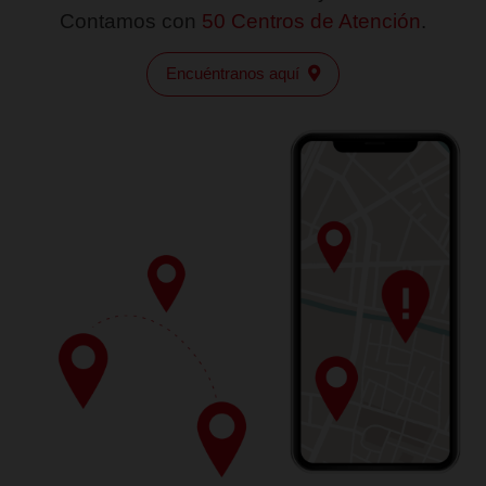
de 2025, REVOCÓ la autorización para organizarse y
como Sociedad Financiera Popular a Consejo de Asiste
Microemprendedor, S.A. de C.V.
Como consecuencia a partir de esa fecha, por efect
revocación la sociedad se encuentra incapacitada para 
operaciones y por así disponerlo el artículo 37 pe
Da clic aquí
párrafo de la Ley de Ahorro y Crédito Popular se ha c
en estado de disolución y liquidación
💰
Comunicado para Ahorro e Inversiones
📄
Comunicado para Clientes con Créditos