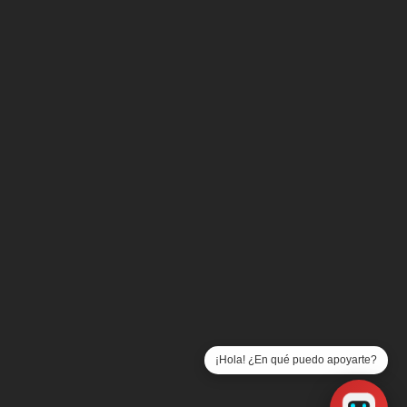
UNECAME
Despacho de Cobranza
Buró de Entidades Financieras
Aviso de Modificaciones al Contrato
Formato de Aclaraciones
Consejos de Seguridad
Prensa
Consulta los Costos y Comisiones de Nuestros Produ
Consejo de Asistencia al Microemprendedor, S.A. de
S.F.P., es una Sociedad Financiera Popular autoriza
la Comisión Nacional Bancaria y de Valores medi
Oficio 310-87154/2009 y 120-85323/2009 publicado 
Diario Oficial de la Federación el 3 de febrero de 