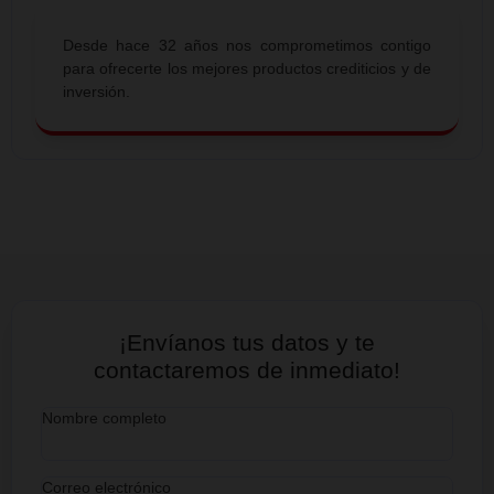
Somos una
SOFIPO
dedicada a colocar préstamos 
dueños de micronegocios en todo el país, pero también 
distintos métodos de ahorro e inversión que se adapt
capacidades y metas de nuestros clientes.
Somos una
Comunidad Financiera
de gente trabaj
enfocada en el cliente. Valoramos la dignidad de todo se
respetamos sus derechos, aceptamos las diferencias y
siempre en función de mejorar la calidad de vida de 
Soci@s y Clientes.
Productividad.
Calidad.
Compromiso.
Integridad.
Liderazgo.
SOLIDEZ
COBERTURA
INNOVACIÓN