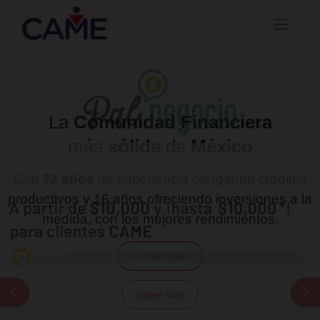
CAME
te ayuda a
crecer
tu
negocio