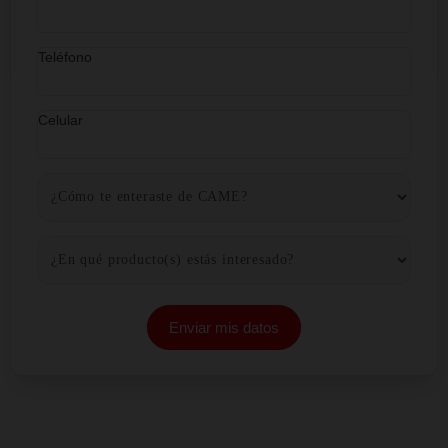
Desde hace 32 años nos comprometimos conti
para ofrecerte los mejores productos crediticios y 
inversión.
¡Envíanos tus datos y te
contactaremos de inmediato!