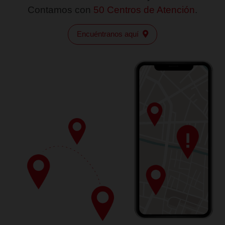
de 2025, REVOCÓ la autorización para organizarse y
como Sociedad Financiera Popular a Consejo de Asiste
Microemprendedor, S.A. de C.V.
Como consecuencia a partir de esa fecha, por efect
revocación la sociedad se encuentra incapacitada para 
operaciones y por así disponerlo el artículo 37 pe
Da clic aquí
párrafo de la Ley de Ahorro y Crédito Popular se ha c
en estado de disolución y liquidación
💰
Comunicado para Ahorro e Inversiones
📄
Comunicado para Clientes con Créditos