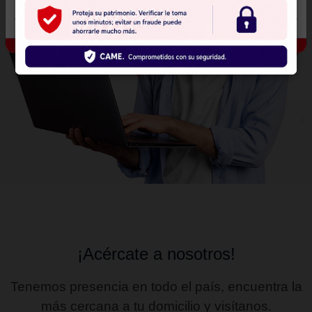
zapatos, ahora con la experiencia que 
negocio de venta..
Leer más
AVISO A LOS AHORRADORES Y ACREDI
Joana Garduño
ogo
DE CONSEJO DE ASISTENCIA AL
Venta de ropa, zapatos y pizzas 
MICROEMPRENDEDOR, S.A. DE.C.V. (EN
LIQUIDACIÓN)
La Junta de Gobierno de la Comisión Nacional Bancar
Valores en sesión extraordinaria celebrada el 19 de se