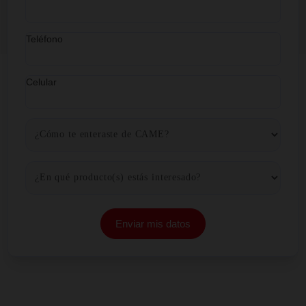
Desde hace 32 años nos comprometimos conti
para ofrecerte los mejores productos crediticios y 
inversión.
¡Envíanos tus datos y te
contactaremos de inmediato!