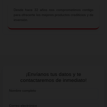
Somos una
SOFIPO
dedicada a colocar préstamos 
dueños de micronegocios en todo el país, pero también 
distintos métodos de ahorro e inversión que se adapt
capacidades y metas de nuestros clientes.
Somos una
Comunidad Financiera
de gente trabaj
enfocada en el cliente. Valoramos la dignidad de todo se
respetamos sus derechos, aceptamos las diferencias y
siempre en función de mejorar la calidad de vida de 
Soci@s y Clientes.
Productividad.
Calidad.
Compromiso.
Integridad.
Liderazgo.
SOLIDEZ
COBERTURA
INNOVACIÓN