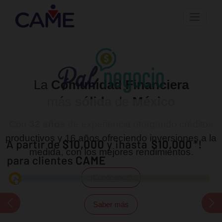
CAME
te ayuda a
crecer
tu
negocio