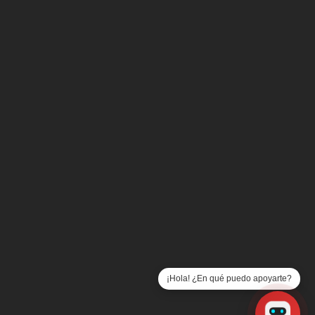
UNECAME
Despacho de Cobranza
Buró de Entidades Financieras
Aviso de Modificaciones al Contrato
Formato de Aclaraciones
Consejos de Seguridad
Prensa
Consulta los Costos y Comisiones de Nuestros Produ
Consejo de Asistencia al Microemprendedor, S.A. de
S.F.P., es una Sociedad Financiera Popular autoriza
la Comisión Nacional Bancaria y de Valores medi
Oficio 310-87154/2009 y 120-85323/2009 publicado 
Diario Oficial de la Federación el 3 de febrero de 