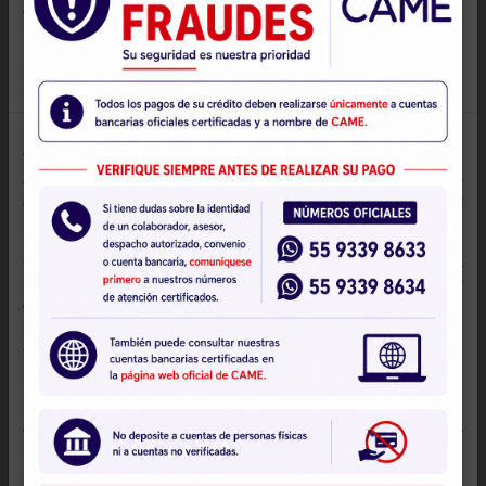
Enviar mis datos
Casos de éxito
Conoce las historias de éxito de nuestros c
 hace 16
“Conozco CAME desde hace 16 años 
 solicité
clienta hace 12, cuando solicité mi pr
grandes y
negocio de pizzas y aunque este no fu
 la venta
vencida y cambié de giro y empecé