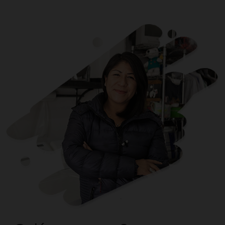
Mi Grupo
CAME
Digital
$5,000
a
$100,000
Está dirigido a mujeres y hombres entre 18 y 69 año
desean iniciar o hacer crecer su negocio.
Saber más