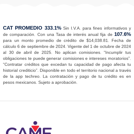
Persona Física.
Exclusivo en México.
NOTA:
Para ser acreedor a este crédito no debes con
forma paralela otros créditos que ofrece CAME (Pal' n
y Mi Grupo CAME Digital).
Además, tu
crédito
viene con un
Segu
Básico
:
Seguro de vida con suma asegurada por $25,000
Seguro médico hasta $4,000 por usuario. Aplica a 
un gasto mínimo de $200