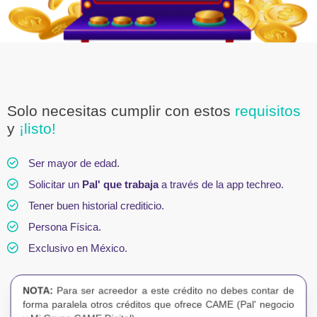
¿Cuánto dinero necesitas para
ese gustito culposo
|
?