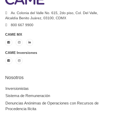
Servicio funerario con valor de $20,000
Asistencias telefónicas.
*El costo del seguro se suma al monto autorizado y se co
dentro del crédito.
*El costo del seguro es de
$30
por catorcena.
CAT PROMEDIO 333.1%
Sin I.V.A. para fines infor
de comparación. Con una Tasa de interés anual fija d
para un monto promedio de crédito de $14,038.81. 
cálculo 6 de septiembre de 2024. Vigente del 1 de octubr