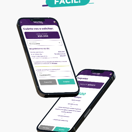
Solicita
de:
$5,000
$50,000
a
12
36 catorcenas
a un plazo de
a
techreo
desde tu app
, sin tanto rollo.