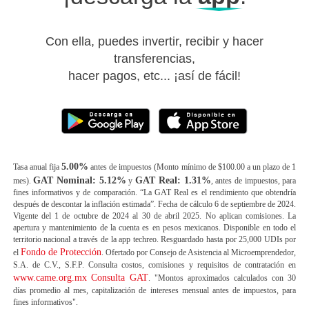
¿Quieres
invertir
?,
¡descarga la
app
!