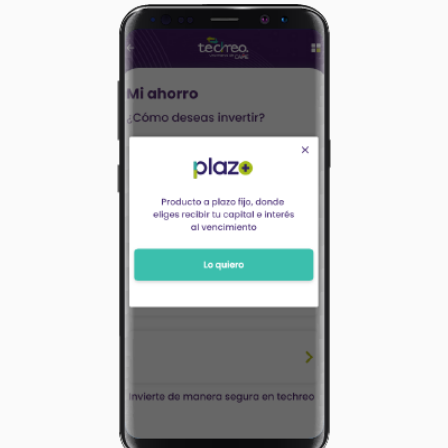
fines informativos".
Plazo de 1 día a partir de montos de $50,001. Plazo de 7 días a 
$100
Cómo abrir mi cuenta